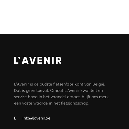
L’Avenir is de oudste fietsenfabrikant van België.
Dat is geen toeval. Omdat L’Avenir kwaliteit en
service hoog in het vaandel draagt, blijft ons merk
een vaste waarde in het fietslandschap.
E
info@lavenir.be