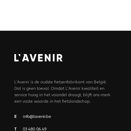
L’Avenir is de oudste fietsenfabrikant van België.
Dat is geen toeval. Omdat L’Avenir kwaliteit en
service hoog in het vaandel draagt, blijft ons merk
een vaste waarde in het fietslandschap.
E
info@lavenir.be
T
03 480 06 49