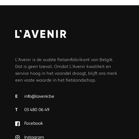
L’Avenir is de oudste fietsenfabrikant van België.
Dat is geen toeval. Omdat L’Avenir kwaliteit en
service hoog in het vaandel draagt, blijft ons merk
een vaste waarde in het fietslandschap.
E
info@lavenir.be
T
03 480 06 49
Facebook
Instagram