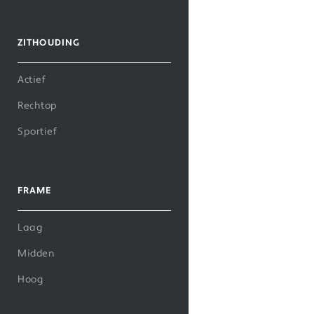
ZITHOUDING
Actief
Rechtop
Sportief
FRAME
Laag
Midden
Hoog