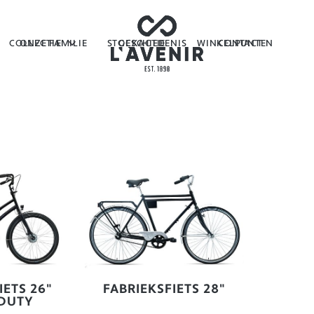
COLLECTIE
ONZE FAMILIE
STOCKACTIE
GESCHIEDENIS
WINKELPUNTEN
CONTACT
IETS 26"
FABRIEKSFIETS 28"
DUTY