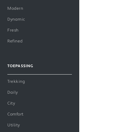
Modern
Dynamic
Fresh
Refined
TOEPASSING
Trekking
Daily
City
Comfort
Utility