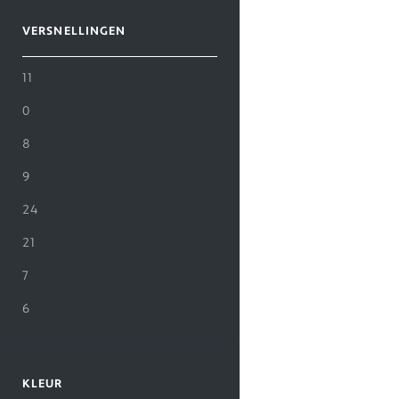
VERSNELLINGEN
11
0
8
9
24
21
7
6
KLEUR