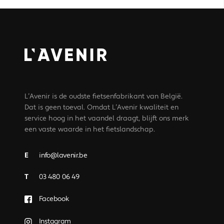
L’Avenir is de oudste fietsenfabrikant van België.
Dat is geen toeval. Omdat L’Avenir kwaliteit en
service hoog in het vaandel draagt, blijft ons merk
een vaste waarde in het fietslandschap.
E
info@lavenir.be
T
03 480 06 49
Facebook
Instagram