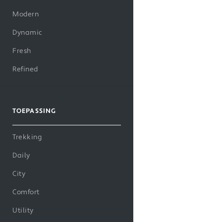
Modern
Dynamic
Fresh
Refined
TOEPASSING
Trekking
Daily
City
Comfort
Utility