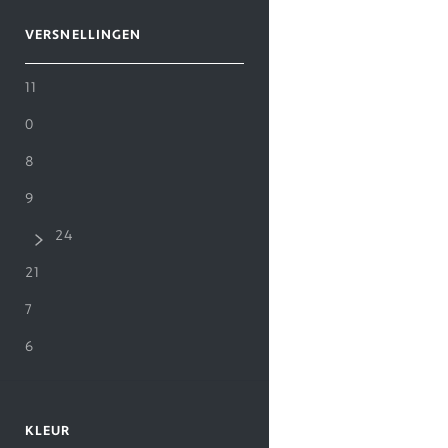
VERSNELLINGEN
11
0
8
9
24
21
7
6
KLEUR