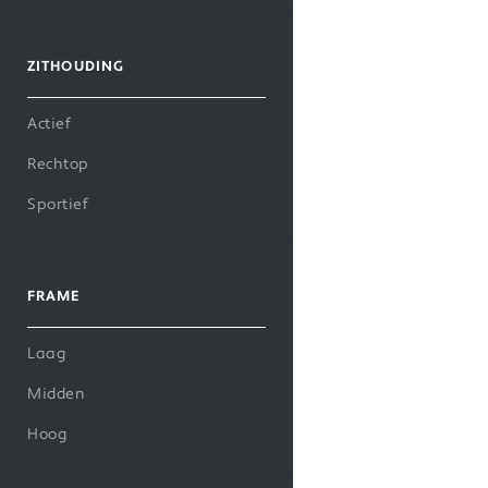
ZITHOUDING
Actief
Rechtop
Sportief
FRAME
Laag
Midden
Hoog