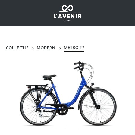
METRO T7
COLLECTIE
MODERN