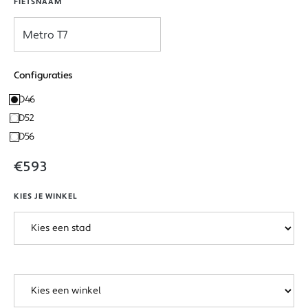
FIETSNAAM
Configuraties
D46
D52
D56
€593
KIES JE WINKEL