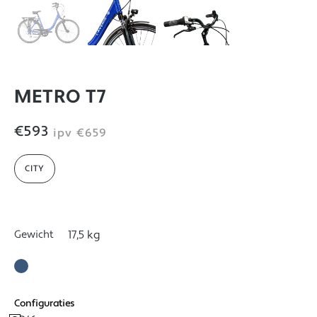
METRO T7
€593
ipv
€659
CITY
Gewicht
17,5 kg
Configuraties