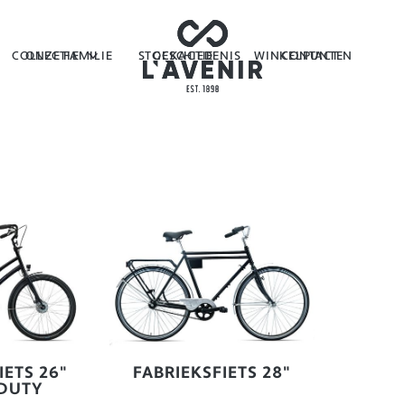
COLLECTIE
ONZE FAMILIE
STOCKACTIE
GESCHIEDENIS
WINKELPUNTEN
CONTACT
IETS 26"
FABRIEKSFIETS 28"
DUTY