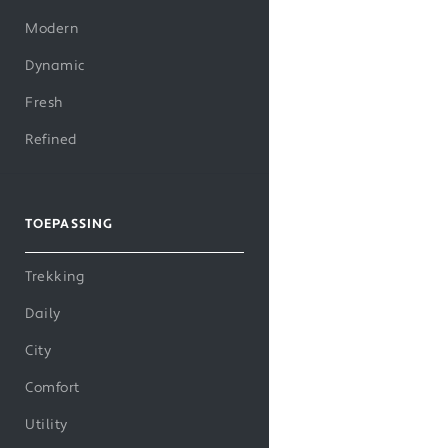
Modern
Dynamic
Fresh
Refined
TOEPASSING
Trekking
Daily
City
Comfort
Utility