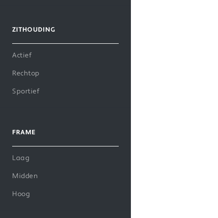
ZITHOUDING
Actief
Rechtop
Sportief
FRAME
Laag
Midden
Hoog