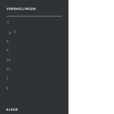
VERSNELLINGEN
11
0
8
9
24
21
7
6
KLEUR