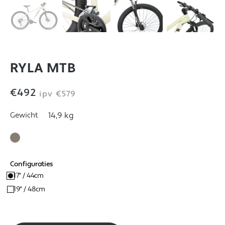
RYLA MTB
€492
ipv
€579
Gewicht
14,9 kg
Configuraties
17" / 44cm
19" / 48cm