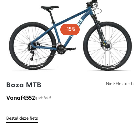
-15%
Boza MTB
Niet-Electrisch
Vanaf
€552
ipv
€649
Bestel deze fiets