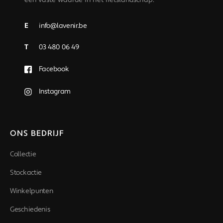
een vaste waarde in het fietslandschap.
E
info@lavenir.be
T
03 480 06 49
Facebook
Instagram
ONS BEDRIJF
Collectie
Stockactie
Winkelpunten
Geschiedenis