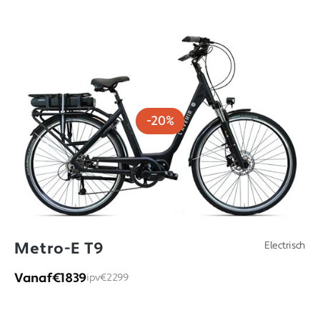
-20%
Metro-E T9
Electrisch
Vanaf
€1839
ipv
€2299