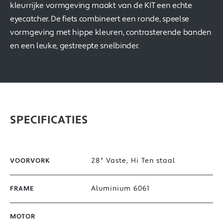
kleurrijke vormgeving maakt van de KIT een echte
eyecatcher. De fiets combineert een ronde, speelse
vormgeving met hippe kleuren, contrasterende banden
en een leuke, gestreepte snelbinder.
SPECIFICATIES
28" Vaste, Hi Ten staal
VOORVORK
Aluminium 6061
FRAME
MOTOR