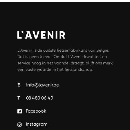
L’Avenir is de oudste fietsenfabrikant van België.
Dat is geen toeval. Omdat L’Avenir kwaliteit en
service hoog in het vaandel draagt, blijft ons merk
een vaste waarde in het fietslandschap.
E
info@lavenir.be
T
03 480 06 49
Facebook
Instagram