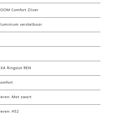
ZOOM Comfort Zilver
Aluminium verstelbaar
AXA Ringslot REN
Comfort
Heren: Mat zwart
Heren: H52