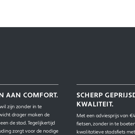
N AAN COMFORT.
SCHERP GEPRIJS
KWALITEIT.
il zijn zonder in te
ewicht drager maken de
Met een adviesprijs van €4
n de stad. Tegelijkertijd
fietsen, zonder in te boete
uding zorgt voor de nodige
kwalitatieve stadsfiets me