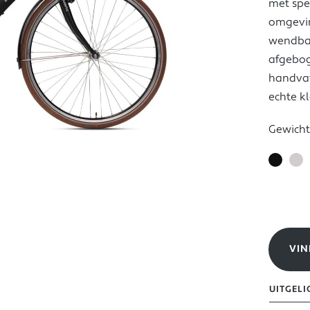
met spec
omgevin
wendbaa
afgebog
handvat
echte k
Gewich
VIN
UITGELI