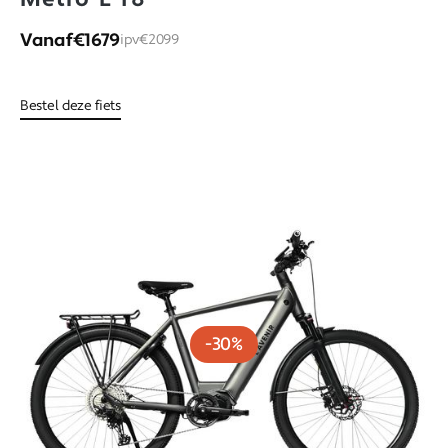
Vanaf
€1679
ipv
€2099
Bestel deze fiets
-30%