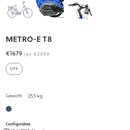
METRO-E T8
€1679
ipv
€2099
CITY
Gewicht
25,5 kg
Configuraties