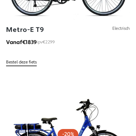
Metro-E T9
Electrisch
Vanaf
€1839
ipv
€2299
Bestel deze fiets
-20%