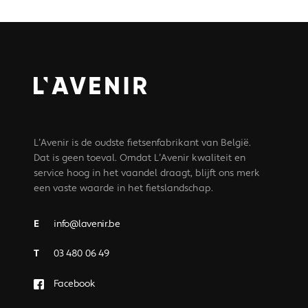
L’Avenir is de oudste fietsenfabrikant van België.
Dat is geen toeval. Omdat L’Avenir kwaliteit en
service hoog in het vaandel draagt, blijft ons merk
een vaste waarde in het fietslandschap.
E
info@lavenir.be
T
03 480 06 49
Facebook