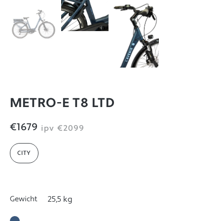
METRO-E T8 LTD
€1679
ipv
€2099
CITY
Gewicht
25,5 kg